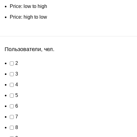
Price: low to high
Price: high to low
Пользователи, чел.
2
3
4
5
6
7
8