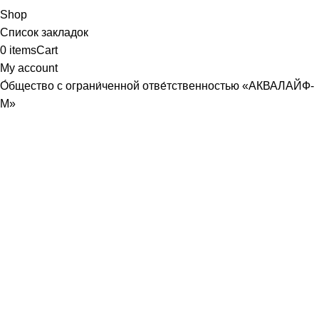
Shop
Список закладок
0
items
Cart
My account
О́бщество с ограни́ченной отве́тственностью «АКВАЛАЙФ-
М»
Юридический адрес: 107589, г. Москва, ул. Хабаровская, д.
22, корп. 3, кв. 366
Почтовый адрес совпадает
ИНН /КПП
9718107370
/
771801001
р/с
40702810440000086830
, ПАО СБЕРБАНК Г. МОСКВА
БИК
044525225
к/с
30101810400000000225
ОГРН
1187746686071
aqualife-m@mail.ru
Генеральный директор /Трофимов Руслан Владимирович
Заказать звонок