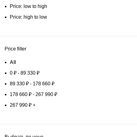
Price: low to high
Price: high to low
Price filter
All
0
₽
-
89 330
₽
89 330
₽
-
178 660
₽
178 660
₽
-
267 990
₽
267 990
₽
+
Выбрать по цене