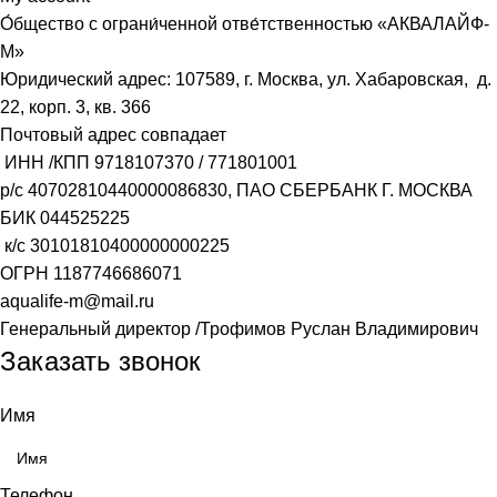
О́бщество с ограни́ченной отве́тственностью «АКВАЛАЙФ-
М»
Юридический адрес: 107589, г. Москва, ул. Хабаровская, д.
22, корп. 3, кв. 366
Почтовый адрес совпадает
ИНН /КПП
9718107370
/
771801001
р/с
40702810440000086830
, ПАО СБЕРБАНК Г. МОСКВА
БИК
044525225
к/с
30101810400000000225
ОГРН
1187746686071
aqualife-m@mail.ru
Генеральный директор /Трофимов Руслан Владимирович
Заказать звонок
Имя
Телефон