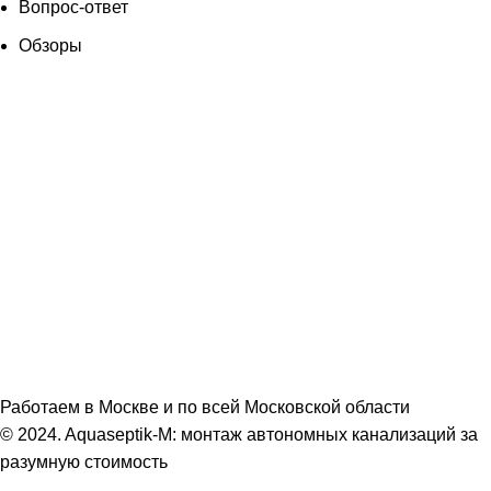
Вопрос-ответ
Обзоры
Телефон
+74959799975
E-mail
aqualife-m@mail.ru
Адрес
Московская область, Раменское, Дергаевская 36/6
Работаем в Москве и по всей Московской области
© 2024. Aquaseptik-M: монтаж автономных канализаций за
разумную стоимость