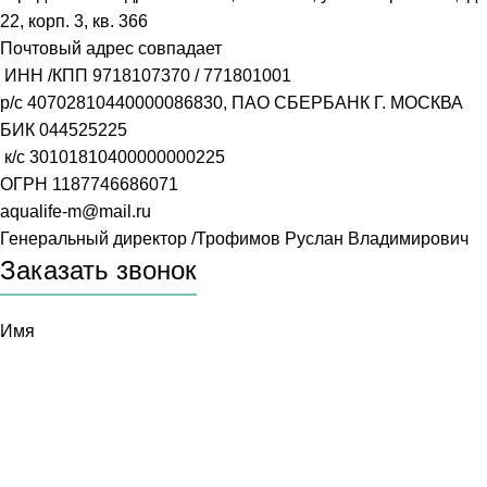
22, корп. 3, кв. 366
Почтовый адрес совпадает
ИНН /КПП
9718107370
/
771801001
р/с
40702810440000086830
, ПАО СБЕРБАНК Г. МОСКВА
БИК
044525225
к/с
30101810400000000225
ОГРН
1187746686071
aqualife-m@mail.ru
Генеральный директор /Трофимов Руслан Владимирович
Заказать звонок
Имя
Телефон