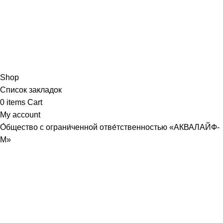
Shop
Список закладок
0
items
Cart
My account
О́бщество с ограни́ченной отве́тственностью «АКВАЛАЙФ-
М»
Юридический адрес: 107589, г. Москва, ул. Хабаровская, д.
22, корп. 3, кв. 366
Почтовый адрес совпадает
ИНН /КПП
9718107370
/
771801001
р/с
40702810440000086830
, ПАО СБЕРБАНК Г. МОСКВА
БИК
044525225