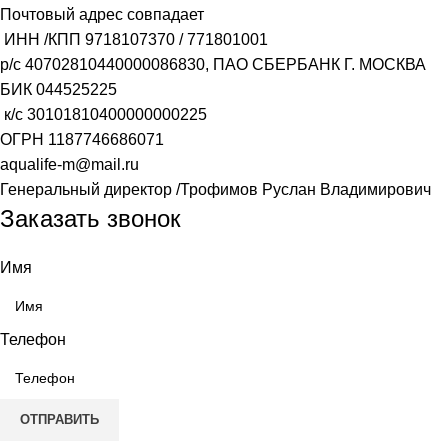
Почтовый адрес совпадает
ИНН /КПП
9718107370
/
771801001
р/с
40702810440000086830
, ПАО СБЕРБАНК Г. МОСКВА
БИК
044525225
к/с
30101810400000000225
ОГРН
1187746686071
aqualife-m@mail.ru
Генеральный директор /Трофимов Руслан Владимирович
Заказать звонок
Имя
Телефон
ОТПРАВИТЬ