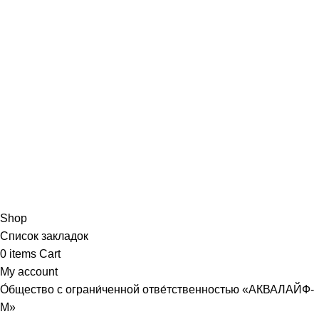
Shop
Список закладок
0
items
Cart
My account
О́бщество с ограни́ченной отве́тственностью «АКВАЛАЙФ-
М»