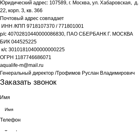
Юридический адрес: 107589, г. Москва, ул. Хабаровская, д.
22, корп. 3, кв. 366
Почтовый адрес совпадает
ИНН /КПП
9718107370
/
771801001
р/с
40702810440000086830
, ПАО СБЕРБАНК Г. МОСКВА
БИК
044525225
к/с
30101810400000000225
ОГРН
1187746686071
aqualife-m@mail.ru
Генеральный директор /Трофимов Руслан Владимирович
Заказать звонок
Имя
Телефон