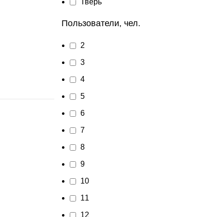
Тверь
Пользователи, чел.
2
3
4
5
6
7
8
9
10
11
12