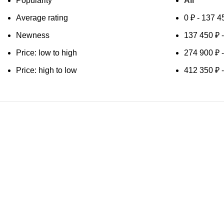
Popularity
All
Average rating
0
₽
-
137 4
Newness
137 450
₽
Price: low to high
274 900
₽
Price: high to low
412 350
₽