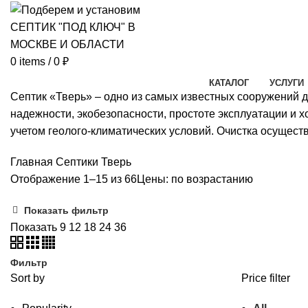
0
items
/
0
₽
КАТАЛОГ
УСЛУГИ
Септик «Тверь» – одно из самых известных сооружений д
надежности, экобезопасности, простоте эксплуатации и 
учетом геолого-климатических условий. Очистка осуществ
Главная
Септики Тверь
Отображение 1–15 из 66
Цены: по возрастанию
Показать фильтр
Показать
9
12
18
24
36
Фильтр
Sort by
Price filter