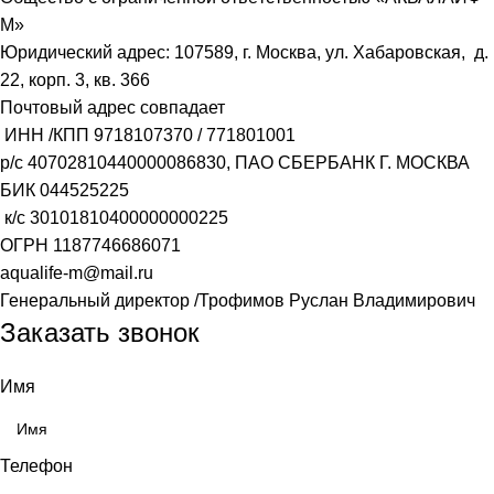
М»
Юридический адрес: 107589, г. Москва, ул. Хабаровская, д.
22, корп. 3, кв. 366
Почтовый адрес совпадает
ИНН /КПП
9718107370
/
771801001
р/с
40702810440000086830
, ПАО СБЕРБАНК Г. МОСКВА
БИК
044525225
к/с
30101810400000000225
ОГРН
1187746686071
aqualife-m@mail.ru
Генеральный директор /Трофимов Руслан Владимирович
Заказать звонок
Имя
Телефон