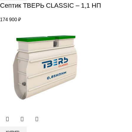
Септик ТВЕРЬ CLASSIC – 1,1 НП
Септик
ТВЕРЬ
174 900
₽
CLASSIC
–
1,1
НП
Количество