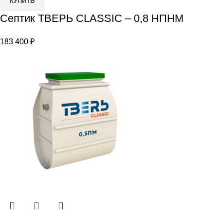
КУПИТЬ
товара
Септик ТВЕРЬ CLASSIC – 0,8 НПНМ
Септик
ТВЕРЬ
183 400
₽
CLASSIC
–
0,8
НПНМ