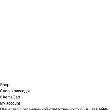
Shop
Список закладок
0
items
Cart
My account
О́бщество с ограни́ченной отве́тственностью «АКВАЛАЙФ-