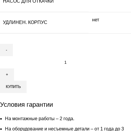
НАСОС ДЛЯ ОТКАЧКИ
нет
УДЛИНЕН. КОРПУС
Количество
товара
Септик
ТВЕРЬ
КУПИТЬ
CLASSIC
–
0,5
Условия гарантии
НП
На монтажные работы – 2 года.
На оборудование и несъемные детали – от 1 года до 3