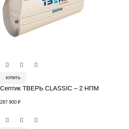
Количество
КУПИТЬ
товара
Септик ТВЕРЬ CLASSIC – 2 НПМ
Септик
ТВЕРЬ
287 900
₽
CLASSIC
–
2
НПМ