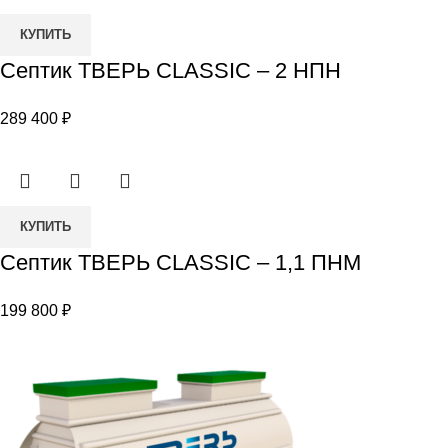
Количество
КУПИТЬ
товара
Септик ТВЕРЬ CLASSIC – 2 НПН
Септик
ТВЕРЬ
289 400
₽
CLASSIC
–
2
НПН
Количество
КУПИТЬ
товара
Септик ТВЕРЬ CLASSIC – 1,1 ПНМ
Септик
ТВЕРЬ
199 800
₽
CLASSIC
–
1,1
ПНМ