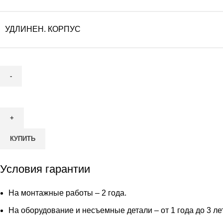
УДЛИНЕН. КОРПУС
Количество
товара
Септик
ТВЕРЬ
КУПИТЬ
CLASSIC
–
0,5
Условия гарантии
ПНМ
На монтажные работы – 2 года.
На оборудование и несъемные детали – от 1 года до 3 ле