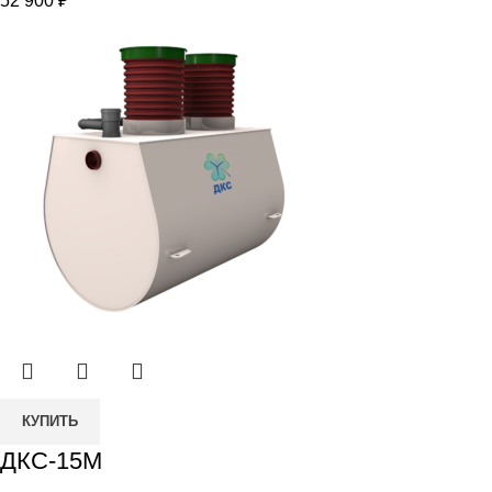
52 900
₽
Количество
КУПИТЬ
товара
ДКС-15М
ДКС-15М