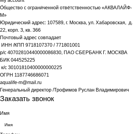
My account
О́бщество с ограни́ченной отве́тственностью «АКВАЛАЙФ-
М»
Юридический адрес: 107589, г. Москва, ул. Хабаровская, д.
22, корп. 3, кв. 366
Почтовый адрес совпадает
ИНН /КПП
9718107370
/
771801001
р/с
40702810440000086830
, ПАО СБЕРБАНК Г. МОСКВА
БИК
044525225
к/с
30101810400000000225
ОГРН
1187746686071
aqualife-m@mail.ru
Генеральный директор /Трофимов Руслан Владимирович
Заказать звонок
Имя