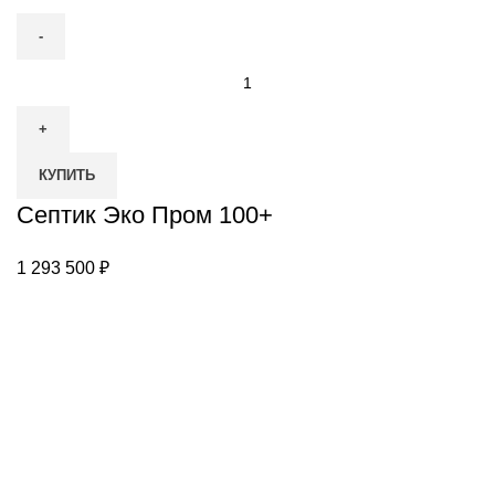
Количество
товара
Септик
Эко
КУПИТЬ
Пром
100+
Септик Эко Пром 100+
1 293 500
₽