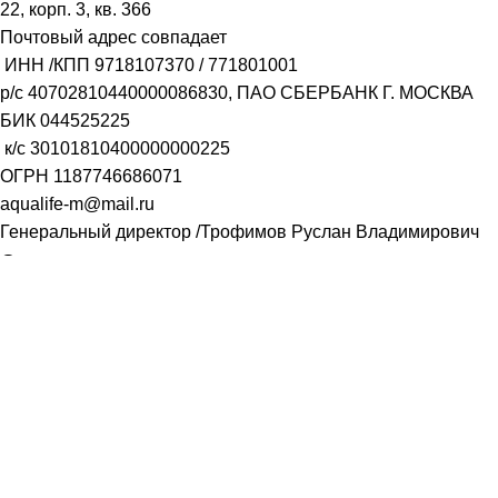
22, корп. 3, кв. 366
Почтовый адрес совпадает
ИНН /КПП
9718107370
/
771801001
р/с
40702810440000086830
, ПАО СБЕРБАНК Г. МОСКВА
БИК
044525225
к/с
30101810400000000225
ОГРН
1187746686071
aqualife-m@mail.ru
Генеральный директор /Трофимов Руслан Владимирович
Заказать звонок
Имя
Телефон
ОТПРАВИТЬ