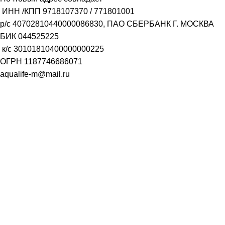
ИНН /КПП
9718107370
/
771801001
р/с
40702810440000086830
, ПАО СБЕРБАНК Г. МОСКВА
БИК
044525225
к/с
30101810400000000225
ОГРН
1187746686071
aqualife-m@mail.ru
Генеральный директор /Трофимов Руслан Владимирович
Заказать звонок
Имя
Телефон
ОТПРАВИТЬ
Выберите город