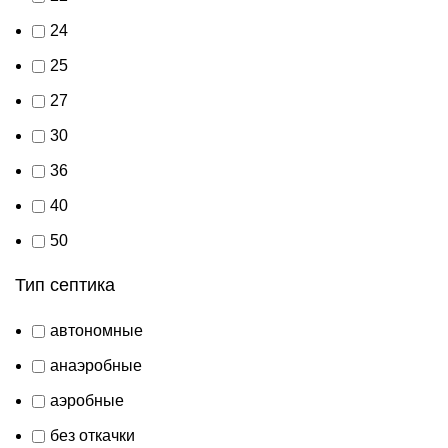
24
25
27
30
36
40
50
Тип септика
автономные
анаэробные
аэробные
без откачки