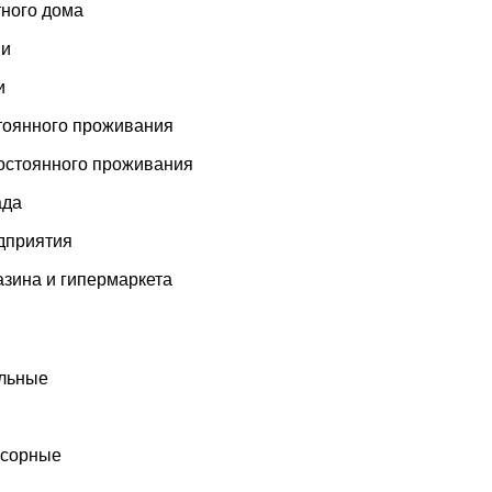
тного дома
ни
и
тоянного проживания
остоянного проживания
ада
дприятия
азина и гипермаркета
льные
ссорные