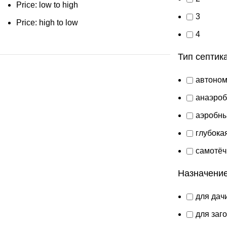
Price: low to high
3
Price: high to low
4
Тип септик
автоно
анаэро
аэробн
глубока
самотёч
Назначени
для дач
для заг