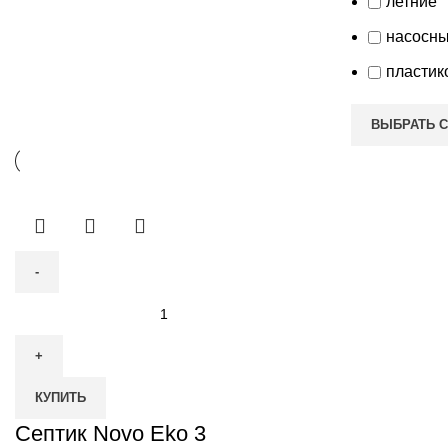
летние
насосн
пластик
ВЫБРАТЬ 
Количество
товара
Септик
Novo
КУПИТЬ
Eko
3
Септик Novo Eko 3