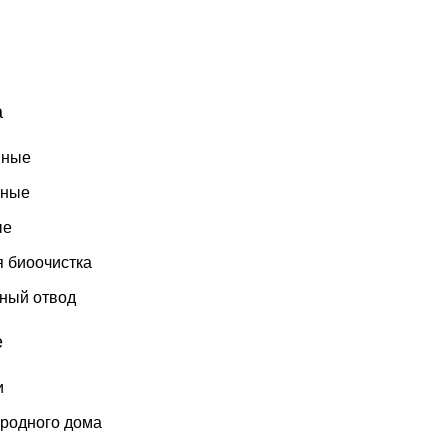
а
мные
бные
ые
я биоочистка
ный отвод
е
и
ородного дома