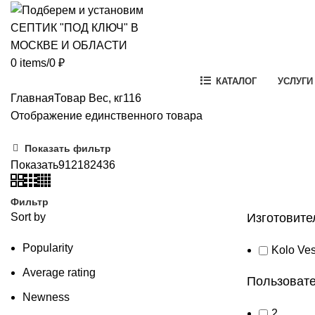
0
items
/
0
₽
КАТАЛОГ
УСЛУГИ
Главная
Товар Вес, кг
116
Отображение единственного товара
Показать фильтр
Показать
9
12
18
24
36
Фильтр
Sort by
Изготовите
Popularity
Kolo Ves
Average rating
Пользовате
Newness
2