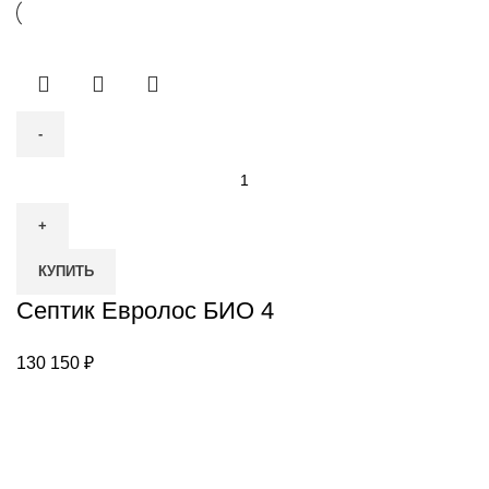
Количество
товара
Септик
Евролос
КУПИТЬ
БИО
4
Септик Евролос БИО 4
130 150
₽