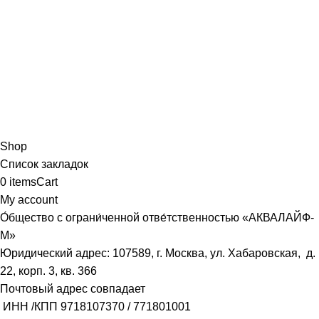
Shop
Список закладок
0
items
Cart
My account
О́бщество с ограни́ченной отве́тственностью «АКВАЛАЙФ-
М»
Юридический адрес: 107589, г. Москва, ул. Хабаровская, д.
22, корп. 3, кв. 366
Почтовый адрес совпадает
ИНН /КПП
9718107370
/
771801001