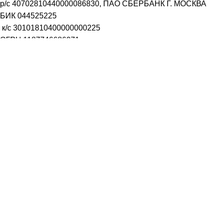
р/с
40702810440000086830
, ПАО СБЕРБАНК Г. МОСКВА
БИК
044525225
к/с
30101810400000000225
ОГРН
1187746686071
aqualife-m@mail.ru
Генеральный директор /Трофимов Руслан Владимирович
Заказать звонок
Имя
Телефон
ОТПРАВИТЬ
Выберите город