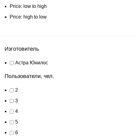
Price: low to high
Price: high to low
Изготовитель
Астра Юнилос
Пользователи, чел.
2
3
4
5
6