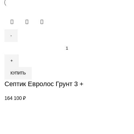
Количество
товара
Септик
Евролос
КУПИТЬ
Грунт
3
Септик Евролос Грунт 3 +
+
164 100
₽