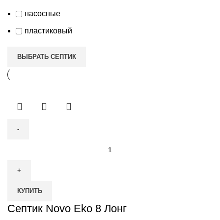
насосные
пластиковый
ВЫБРАТЬ СЕПТИК
Количество
товара
Септик
Novo
КУПИТЬ
Eko
8
Септик Novo Eko 8 Лонг
Лонг