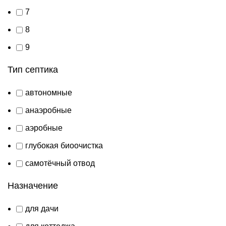
7
8
9
Тип септика
автономные
анаэробные
аэробные
глубокая биоочистка
самотёчный отвод
Назначение
для дачи