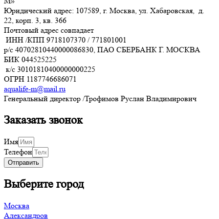
М»
Юридический адрес: 107589, г. Москва, ул. Хабаровская, д.
22, корп. 3, кв. 366
Почтовый адрес совпадает
ИНН /КПП
9718107370
/
771801001
р/с
40702810440000086830
, ПАО СБЕРБАНК Г. МОСКВА
БИК
044525225
к/с
30101810400000000225
ОГРН
1187746686071
aqualife-m@mail.ru
Генеральный директор /Трофимов Руслан Владимирович
Заказать звонок
Имя
Телефон
Отправить
Выберите город
Москва
Александров