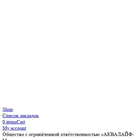
Shop
Список закладок
0
items
Cart
My account
О́бщество с ограни́ченной отве́тственностью «АКВАЛАЙФ-