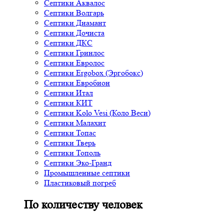
Септики Аквалос
Септики Волгарь
Септики Диамант
Септики Дочиста
Септики ДКС
Септики Гринлос
Септики Евролос
Септики Ergobox (Эргобокс)
Септики Евробион
Септики Итал
Септики КИТ
Септики Kolo Vesi (Коло Веси)
Септики Малахит
Септики Топас
Септики Тверь
Септики Тополь
Септики Эко-Гранд
Промышленные септики
Пластиковый погреб
По количеству человек