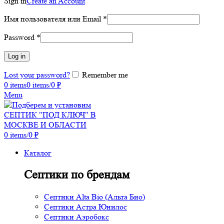
Sign in
Create an Account
Имя пользователя или Email
*
Password
*
Log in
Lost your password?
Remember me
0
items
0
items
/
0
₽
Menu
0
items
/
0
₽
Каталог
Септики по брендам
Септики Alta Bio (Альта Био)
Септики Астра Юнилос
Септики Аэробокс