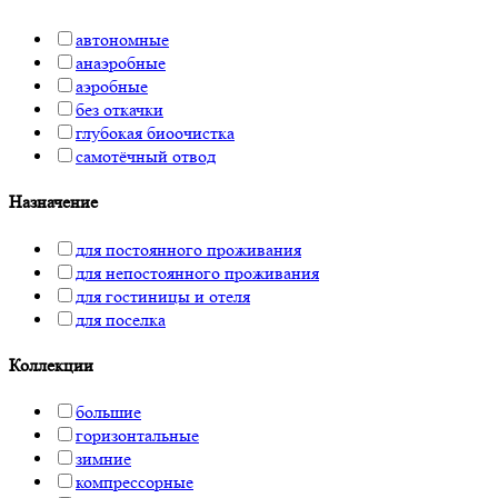
автономные
анаэробные
аэробные
без откачки
глубокая биоочистка
самотёчный отвод
Назначение
для постоянного проживания
для непостоянного проживания
для гостиницы и отеля
для поселка
Коллекции
большие
горизонтальные
зимние
компрессорные