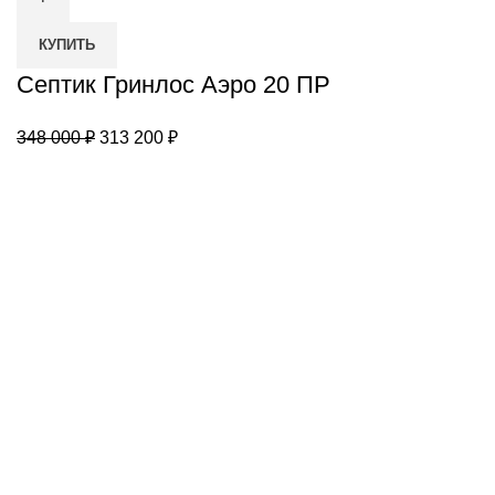
Гринлос
КУПИТЬ
Аэро
20
Септик Гринлос Аэро 20 ПР
ПР
Первоначальная
Текущая
348 000
₽
313 200
₽
цена
цена:
составляла
313
348
200 ₽.
000 ₽.