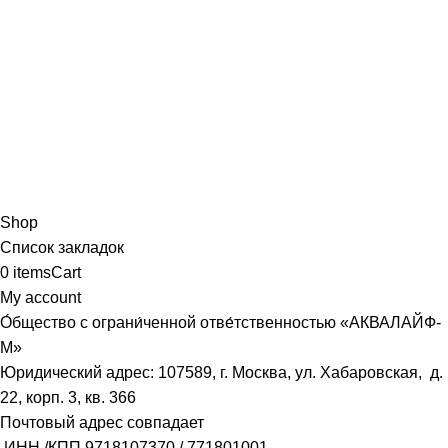
Shop
Список закладок
0
items
Cart
My account
О́бщество с ограни́ченной отве́тственностью «АКВАЛАЙФ-
М»
Юридический адрес: 107589, г. Москва, ул. Хабаровская, д.
22, корп. 3, кв. 366
Почтовый адрес совпадает
ИНН /КПП
9718107370
/
771801001