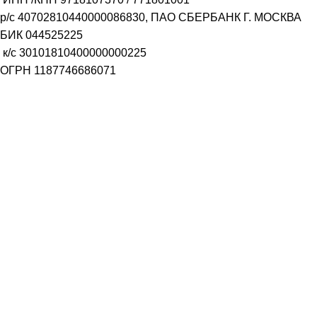
р/с
40702810440000086830
, ПАО СБЕРБАНК Г. МОСКВА
БИК
044525225
к/с
30101810400000000225
ОГРН
1187746686071
aqualife-m@mail.ru
Генеральный директор /Трофимов Руслан Владимирович
Заказать звонок
Имя
Телефон
ОТПРАВИТЬ
Выберите город