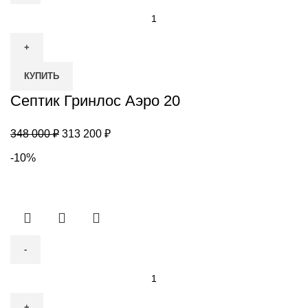
Количество
товара
Септик
Гринлос
КУПИТЬ
Аэро
20
Септик Гринлос Аэро 20
Первоначальная
Текущая
348 000
₽
313 200
₽
цена
цена:
-10%
составляла
313
348
200 ₽.
000 ₽.
Количество
товара
Септик