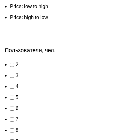
Price: low to high
Price: high to low
Пользователи, чел.
2
3
4
5
6
7
8