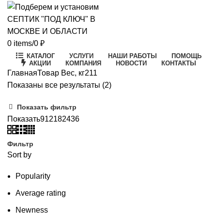
0
items
/
0
₽
КАТАЛОГ
УСЛУГИ
НАШИ РАБОТЫ
ПОМОЩЬ
АКЦИИ
КОМПАНИЯ
НОВОСТИ
КОНТАКТЫ
Главная
Товар Вес, кг
211
Цены:
Показаны все результаты (2)
по
Показать фильтр
возрастанию
Показать
9
12
18
24
36
Фильтр
Sort by
Popularity
Average rating
Newness