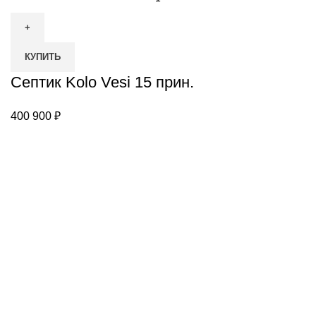
товара
Септик
Kolo
КУПИТЬ
Vesi
15
Септик Kolo Vesi 15 прин.
прин.
400 900
₽