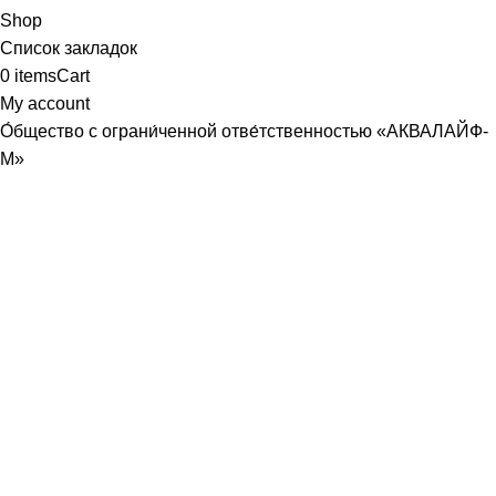
Shop
Список закладок
0
items
Cart
My account
О́бщество с ограни́ченной отве́тственностью «АКВАЛАЙФ-
М»
Юридический адрес: 107589, г. Москва, ул. Хабаровская, д.
22, корп. 3, кв. 366
Почтовый адрес совпадает
ИНН /КПП
9718107370
/
771801001
р/с
40702810440000086830
, ПАО СБЕРБАНК Г. МОСКВА
БИК
044525225
к/с
30101810400000000225
ОГРН
1187746686071
aqualife-m@mail.ru
Генеральный директор /Трофимов Руслан Владимирович
Заказать звонок