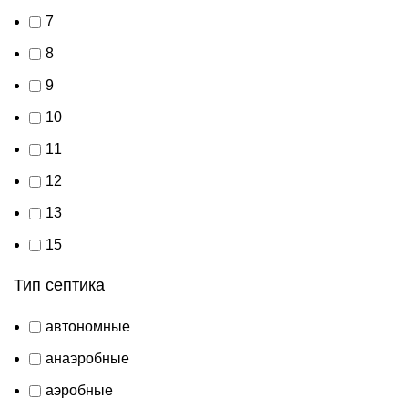
7
8
9
10
11
12
13
15
Тип септика
автономные
анаэробные
аэробные