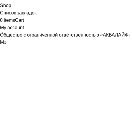
Shop
Список закладок
0
items
Cart
My account
О́бщество с ограни́ченной отве́тственностью «АКВАЛАЙФ-
М»
Юридический адрес: 107589, г. Москва, ул. Хабаровская, д.
22, корп. 3, кв. 366
Почтовый адрес совпадает
ИНН /КПП
9718107370
/
771801001
р/с
40702810440000086830
, ПАО СБЕРБАНК Г. МОСКВА
БИК
044525225
к/с
30101810400000000225
ОГРН
1187746686071
aqualife-m@mail.ru
Генеральный директор /Трофимов Руслан Владимирович
Заказать звонок