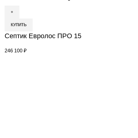
товара
Септик
Евролос
КУПИТЬ
ПРО
15
Септик Евролос ПРО 15
246 100
₽