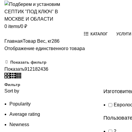
0
items
/
0
₽
КАТАЛОГ
УСЛУГИ
Главная
Товар Вес, кг
286
Отображение единственного товара
Показать фильтр
Показать
9
12
18
24
36
Фильтр
Sort by
Изготовите
Popularity
Евроло
Average rating
Пользовате
Newness
2