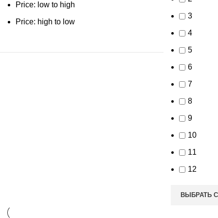
Price: low to high
3
Price: high to low
4
5
6
7
8
9
10
11
12
ВЫБРАТЬ 