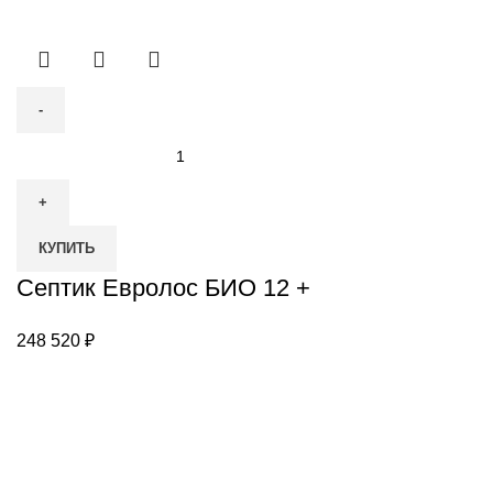
Количество
товара
Септик
Евролос
КУПИТЬ
БИО
12
Септик Евролос БИО 12 +
+
248 520
₽