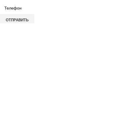
ОТПРАВИТЬ
Выберите город
Москва
Александров
Электроугли
Киржач
Раменское
Щёлково