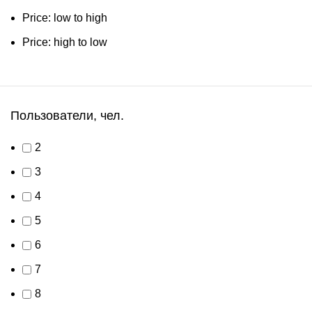
Price: low to high
Price: high to low
Пользователи, чел.
2
3
4
5
6
7
8