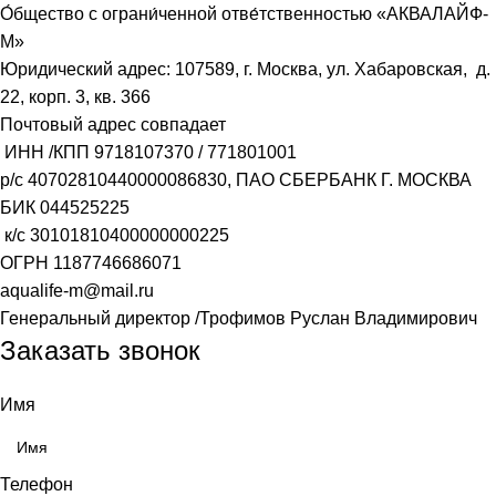
О́бщество с ограни́ченной отве́тственностью «АКВАЛАЙФ-
М»
Юридический адрес: 107589, г. Москва, ул. Хабаровская, д.
22, корп. 3, кв. 366
Почтовый адрес совпадает
ИНН /КПП
9718107370
/
771801001
р/с
40702810440000086830
, ПАО СБЕРБАНК Г. МОСКВА
БИК
044525225
к/с
30101810400000000225
ОГРН
1187746686071
aqualife-m@mail.ru
Генеральный директор /Трофимов Руслан Владимирович
Заказать звонок
Имя
Телефон