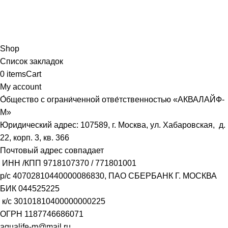
Shop
Список закладок
0
items
Cart
My account
О́бщество с ограни́ченной отве́тственностью «АКВАЛАЙФ-
М»
Юридический адрес: 107589, г. Москва, ул. Хабаровская, д.
22, корп. 3, кв. 366
Почтовый адрес совпадает
ИНН /КПП
9718107370
/
771801001
р/с
40702810440000086830
, ПАО СБЕРБАНК Г. МОСКВА
БИК
044525225
к/с
30101810400000000225
ОГРН
1187746686071
aqualife-m@mail.ru