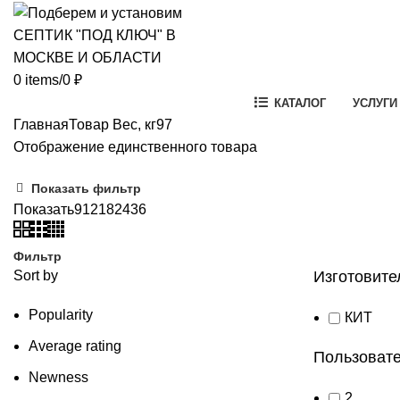
0
items
/
0
₽
КАТАЛОГ
УСЛУГИ
Главная
Товар Вес, кг
97
Отображение единственного товара
Показать фильтр
Показать
9
12
18
24
36
Фильтр
Sort by
Изготовите
Popularity
КИТ
Average rating
Пользовате
Newness
2