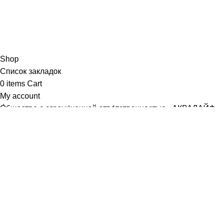
Shop
Список закладок
0
items
Cart
My account
О́бщество с ограни́ченной отве́тственностью «АКВАЛАЙФ-
М»
Юридический адрес: 107589, г. Москва, ул. Хабаровская, д.
22, корп. 3, кв. 366
Почтовый адрес совпадает
ИНН /КПП
9718107370
/
771801001
р/с
40702810440000086830
, ПАО СБЕРБАНК Г. МОСКВА
БИК
044525225
к/с
30101810400000000225
ОГРН
1187746686071