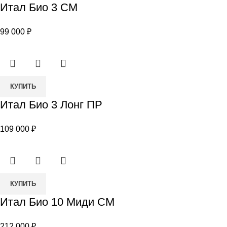
Итал Био 3 СМ
Итал
Био
99 000
₽
3
СМ
Количество
КУПИТЬ
товара
Итал Био 3 Лонг ПР
Итал
Био
109 000
₽
3
Лонг
ПР
Количество
КУПИТЬ
товара
Итал Био 10 Миди СМ
Итал
Био
212 000
₽