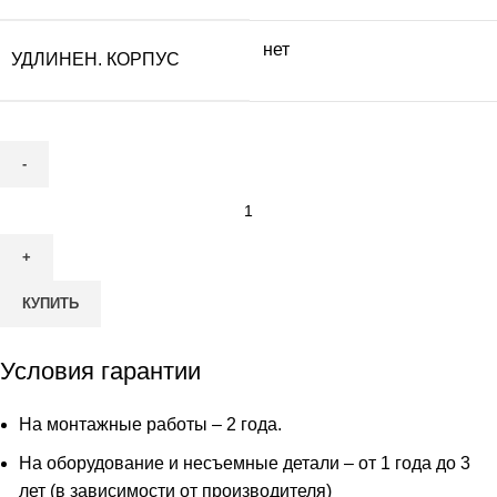
нет
УДЛИНЕН. КОРПУС
Количество
товара
Итал
Био
КУПИТЬ
15
Миди
ПР
Условия гарантии
На монтажные работы – 2 года.
На оборудование и несъемные детали – от 1 года до 3
лет (в зависимости от производителя)