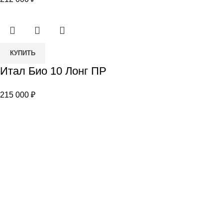
10
Миди
СМ
Количество
КУПИТЬ
товара
Итал Био 10 Лонг ПР
Итал
Био
215 000
₽
10
Лонг
ПР