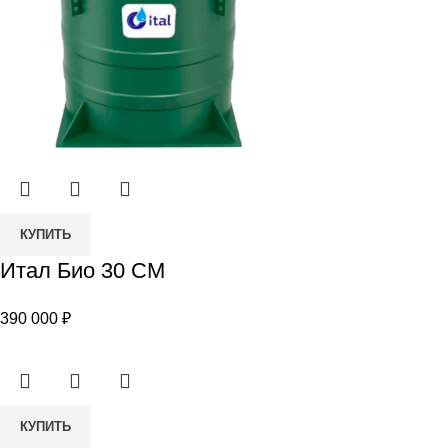
Количество
КУПИТЬ
товара
Итал Био 30 СМ
Итал
Био
390 000
₽
30
СМ
Количество
КУПИТЬ
товара