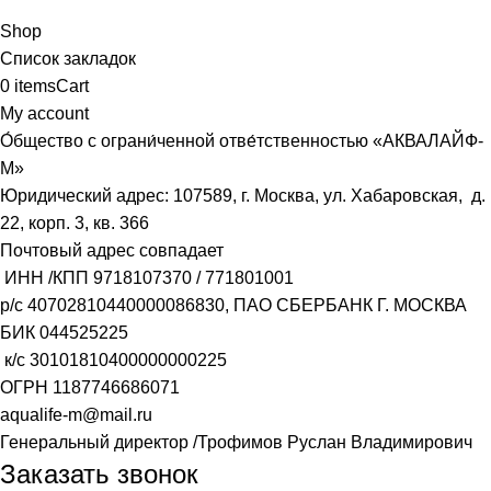
Shop
Список закладок
0
items
Cart
My account
О́бщество с ограни́ченной отве́тственностью «АКВАЛАЙФ-
М»
Юридический адрес: 107589, г. Москва, ул. Хабаровская, д.
22, корп. 3, кв. 366
Почтовый адрес совпадает
ИНН /КПП
9718107370
/
771801001
р/с
40702810440000086830
, ПАО СБЕРБАНК Г. МОСКВА
БИК
044525225
к/с
30101810400000000225
ОГРН
1187746686071
aqualife-m@mail.ru
Генеральный директор /Трофимов Руслан Владимирович
Заказать звонок