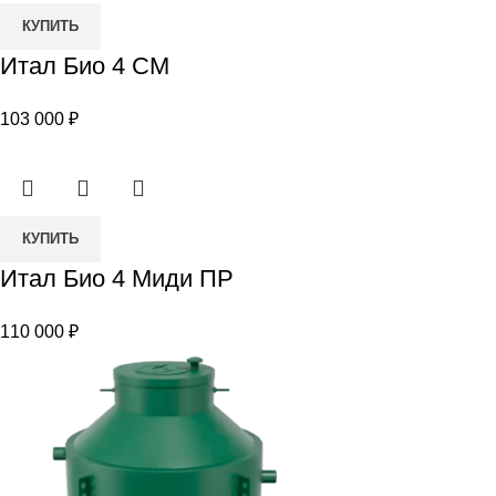
Количество
КУПИТЬ
товара
Итал Био 4 СМ
Итал
Био
103 000
₽
4
СМ
Количество
КУПИТЬ
товара
Итал Био 4 Миди ПР
Итал
Био
110 000
₽
4
Миди
ПР