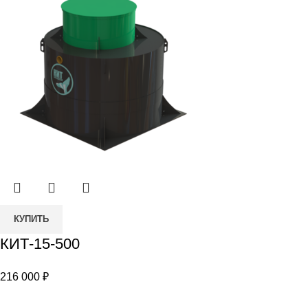
Количество
КУПИТЬ
товара
КИТ-15-500
КИТ-15-
500
216 000
₽