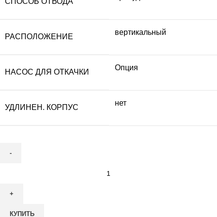
СПОСОБ ОТВОДА
вертикальный
РАСПОЛОЖЕНИЕ
Опция
НАСОС ДЛЯ ОТКАЧКИ
нет
УДЛИНЕН. КОРПУС
Количество
товара
КИТ-30-
700
КУПИТЬ