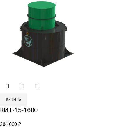
Количество
КУПИТЬ
товара
КИТ-15-1600
КИТ-15-
1600
264 000
₽