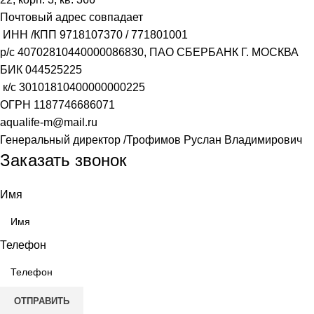
Почтовый адрес совпадает
ИНН /КПП
9718107370
/
771801001
р/с
40702810440000086830
, ПАО СБЕРБАНК Г. МОСКВА
БИК
044525225
к/с
30101810400000000225
ОГРН
1187746686071
aqualife-m@mail.ru
Генеральный директор /Трофимов Руслан Владимирович
Заказать звонок
Имя
Телефон
ОТПРАВИТЬ