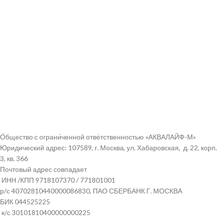
О́бщество с ограни́ченной отве́тственностью «АКВАЛАЙФ-М»
Юридический адрес: 107589, г. Москва, ул. Хабаровская, д. 22, корп.
3, кв. 366
Почтовый адрес совпадает
ИНН /КПП
9718107370
/
771801001
р/с
40702810440000086830
, ПАО СБЕРБАНК Г. МОСКВА
БИК
044525225
к/с
30101810400000000225