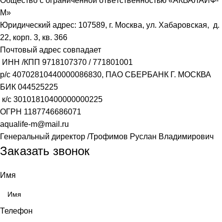
О́бщество с ограни́ченной отве́тственностью «АКВАЛАЙФ-
М»
Юридический адрес: 107589, г. Москва, ул. Хабаровская, д.
22, корп. 3, кв. 366
Почтовый адрес совпадает
ИНН /КПП
9718107370
/
771801001
р/с
40702810440000086830
, ПАО СБЕРБАНК Г. МОСКВА
БИК
044525225
к/с
30101810400000000225
ОГРН
1187746686071
aqualife-m@mail.ru
Генеральный директор /Трофимов Руслан Владимирович
Заказать звонок
Имя
Телефон