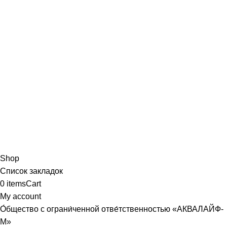
Shop
Список закладок
0
items
Cart
My account
О́бщество с ограни́ченной отве́тственностью «АКВАЛАЙФ-
М»