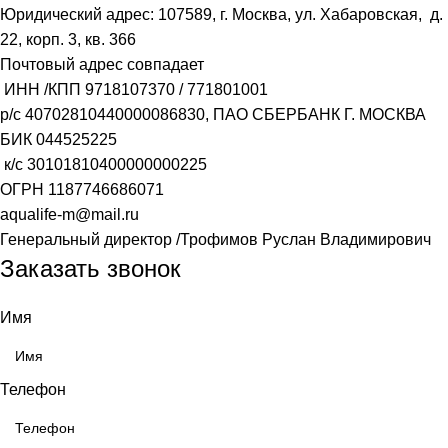
Юридический адрес: 107589, г. Москва, ул. Хабаровская, д.
22, корп. 3, кв. 366
Почтовый адрес совпадает
ИНН /КПП
9718107370
/
771801001
р/с
40702810440000086830
, ПАО СБЕРБАНК Г. МОСКВА
БИК
044525225
к/с
30101810400000000225
ОГРН
1187746686071
aqualife-m@mail.ru
Генеральный директор /Трофимов Руслан Владимирович
Заказать звонок
Имя
Телефон