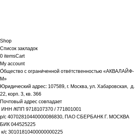
Shop
Список закладок
0
items
Cart
My account
О́бщество с ограни́ченной отве́тственностью «АКВАЛАЙФ-
М»
Юридический адрес: 107589, г. Москва, ул. Хабаровская, д.
22, корп. 3, кв. 366
Почтовый адрес совпадает
ИНН /КПП
9718107370
/
771801001
р/с
40702810440000086830
, ПАО СБЕРБАНК Г. МОСКВА
БИК
044525225
к/с
30101810400000000225