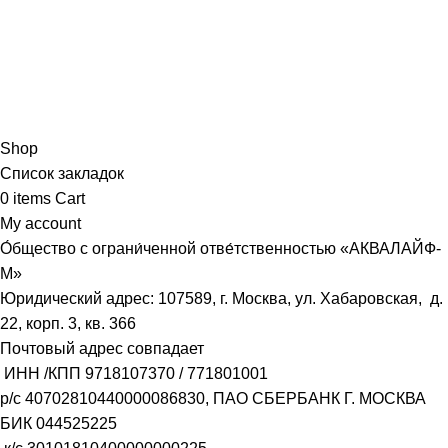
Shop
Список закладок
0
items
Cart
My account
О́бщество с ограни́ченной отве́тственностью «АКВАЛАЙФ-
М»
Юридический адрес: 107589, г. Москва, ул. Хабаровская, д.
22, корп. 3, кв. 366
Почтовый адрес совпадает
ИНН /КПП
9718107370
/
771801001
р/с
40702810440000086830
, ПАО СБЕРБАНК Г. МОСКВА
БИК
044525225