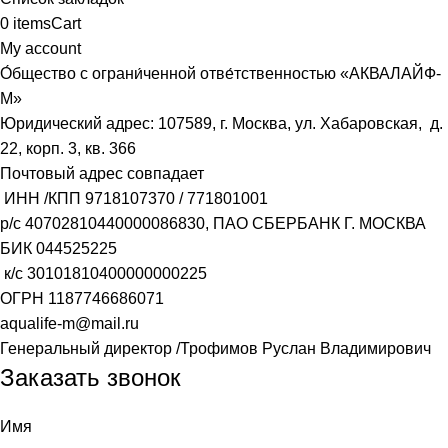
0
items
Cart
My account
О́бщество с ограни́ченной отве́тственностью «АКВАЛАЙФ-
М»
Юридический адрес: 107589, г. Москва, ул. Хабаровская, д.
22, корп. 3, кв. 366
Почтовый адрес совпадает
ИНН /КПП
9718107370
/
771801001
р/с
40702810440000086830
, ПАО СБЕРБАНК Г. МОСКВА
БИК
044525225
к/с
30101810400000000225
ОГРН
1187746686071
aqualife-m@mail.ru
Генеральный директор /Трофимов Руслан Владимирович
Заказать звонок
Имя