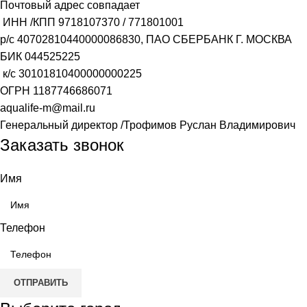
Почтовый адрес совпадает
ИНН /КПП
9718107370
/
771801001
р/с
40702810440000086830
, ПАО СБЕРБАНК Г. МОСКВА
БИК
044525225
к/с
30101810400000000225
ОГРН
1187746686071
aqualife-m@mail.ru
Генеральный директор /Трофимов Руслан Владимирович
Заказать звонок
Имя
Телефон
ОТПРАВИТЬ