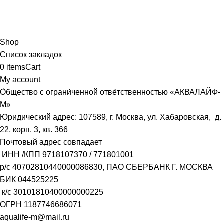
Shop
Список закладок
0
items
Cart
My account
О́бщество с ограни́ченной отве́тственностью «АКВАЛАЙФ-
М»
Юридический адрес: 107589, г. Москва, ул. Хабаровская, д.
22, корп. 3, кв. 366
Почтовый адрес совпадает
ИНН /КПП
9718107370
/
771801001
р/с
40702810440000086830
, ПАО СБЕРБАНК Г. МОСКВА
БИК
044525225
к/с
30101810400000000225
ОГРН
1187746686071
aqualife-m@mail.ru