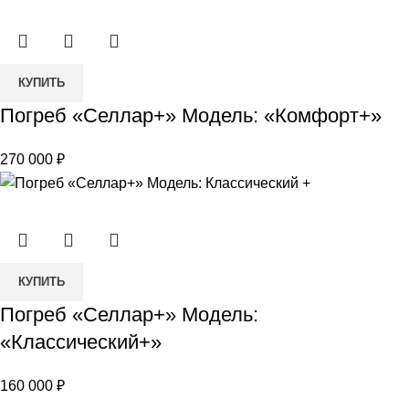
6-
Гранник
Количество
КУПИТЬ
товара
Погреб «Селлар+» Модель: «Комфорт+»
Погреб
«Селлар+»
270 000
₽
Модель:
«Комфорт+»
Количество
КУПИТЬ
товара
Погреб «Селлар+» Модель:
Погреб
«Классический+»
«Селлар+»
Модель:
160 000
₽
«Классический+»