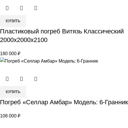
Количество
КУПИТЬ
товара
Пластиковый погреб Витязь Классический
Пластиковый
2000х2000х2100
погреб
Витязь
180 000
₽
Классический
2000х2000х2100
Количество
КУПИТЬ
товара
Погреб «Селлар Амбар» Модель: 6-Гранник
Погреб
«Селлар
108 000
₽
Амбар»
Модель: