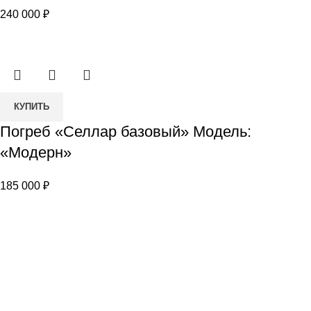
240 000
₽
Модель:
«Премиум
ЛОНГ»
Количество
КУПИТЬ
товара
Погреб «Селлар базовый» Модель:
Погреб
«Модерн»
«Селлар
базовый»
185 000
₽
Модель:
«Модерн»