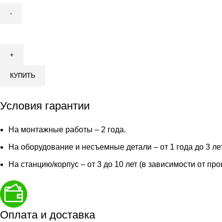
Количество
товара
Пластиковый
погреб
КУПИТЬ
Витязь
с
боковым
Условия гарантии
вертикальным
входом
На монтажные работы – 2 года.
6000х2000х2100
На оборудование и несъемные детали – от 1 года до 3 ле
На станцию/корпус – от 3 до 10 лет (в зависимости от пр
Оплата и доставка