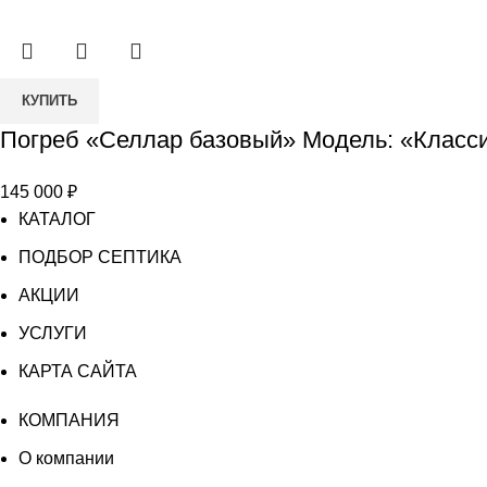
«Премиум
ЛОНГ»
Количество
КУПИТЬ
товара
Погреб «Селлар базовый» Модель: «Класс
Погреб
«Селлар
145 000
₽
базовый»
КАТАЛОГ
Модель:
«Классический»
ПОДБОР СЕПТИКА
АКЦИИ
УСЛУГИ
КАРТА САЙТА
КОМПАНИЯ
О компании