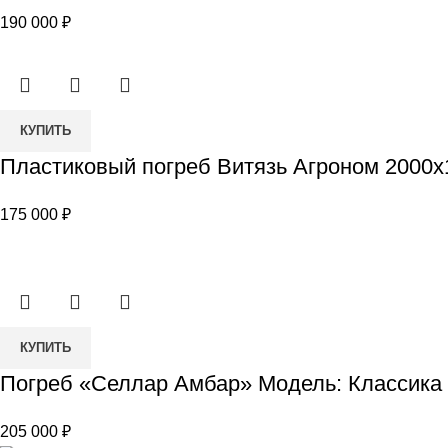
погреб
190 000
₽
Витязь
Классический
2500х1500х2100
Количество
КУПИТЬ
товара
Пластиковый погреб Витязь Агроном 2000х
Пластиковый
погреб
175 000
₽
Витязь
Агроном
2000х1500х2100
Количество
КУПИТЬ
товара
Погреб «Селлар Амбар» Модель: Классика
Погреб
«Селлар
205 000
₽
Амбар»