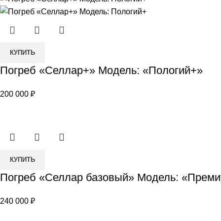
Наклонный
+
Количество
КУПИТЬ
товара
Погреб «Селлар+» Модель: «Пологий+»
Погреб
«Селлар+»
200 000
₽
Модель:
«Пологий+»
Количество
КУПИТЬ
товара
Погреб «Селлар базовый» Модель: «Прем
Погреб
«Селлар
240 000
₽
базовый»
Модель: