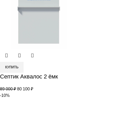
Количество
КУПИТЬ
товара
Септик Аквалос 2 ёмк
Септик
Аквалос
Первоначальная
Текущая
89 000
₽
80 100
₽
2
цена
цена:
-10%
ёмк
составляла
80
89
100 ₽.
000 ₽.