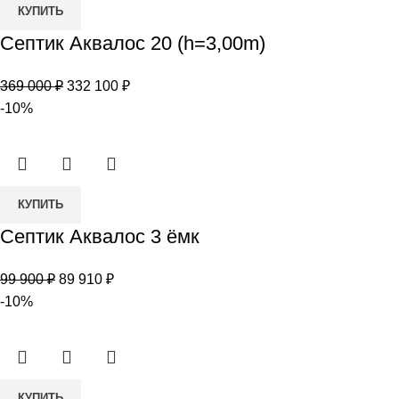
Количество
КУПИТЬ
товара
Септик Аквалос 20 (h=3,00m)
Септик
Аквалос
Первоначальная
Текущая
369 000
₽
332 100
₽
20
цена
цена:
-10%
(h=3,00m)
составляла
332
369
100 ₽.
000 ₽.
Количество
КУПИТЬ
товара
Септик Аквалос 3 ёмк
Септик
Аквалос
Первоначальная
Текущая
99 900
₽
89 910
₽
3
цена
цена:
-10%
ёмк
составляла
89
99
910 ₽.
900 ₽.
Количество
КУПИТЬ