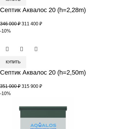
товара
Септик Аквалос 20 (h=2,28m)
Септик
Аквалос
Первоначальная
Текущая
346 000
₽
311 400
₽
20
цена
цена:
-10%
(h=2,28m)
составляла
311
346
400 ₽.
000 ₽.
Количество
КУПИТЬ
товара
Септик Аквалос 20 (h=2,50m)
Септик
Аквалос
Первоначальная
Текущая
351 000
₽
315 900
₽
20
цена
цена:
-10%
(h=2,50m)
составляла
315
351
900 ₽.
000 ₽.