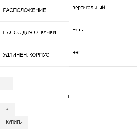
вертикальный
РАСПОЛОЖЕНИЕ
Есть
НАСОС ДЛЯ ОТКАЧКИ
нет
УДЛИНЕН. КОРПУС
Количество
товара
Септик
Аквалос
КУПИТЬ
15
(h=2,50m)