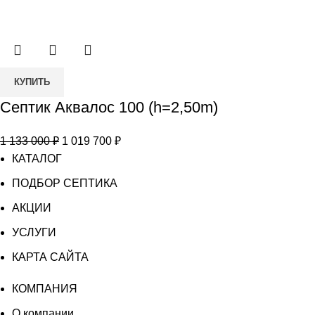
Количество
КУПИТЬ
товара
Септик Аквалос 100 (h=2,50m)
Септик
Аквалос
Первоначальная
Текущая
1 133 000
₽
1 019 700
₽
100
цена
цена:
КАТАЛОГ
(h=2,50m)
составляла
1
ПОДБОР СЕПТИКА
1
019
АКЦИИ
133
700 ₽.
000 ₽.
УСЛУГИ
КАРТА САЙТА
КОМПАНИЯ
О компании