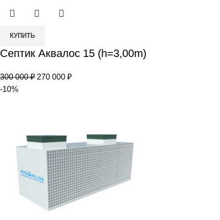
1
728
921
900 ₽.
Количество
000 ₽.
КУПИТЬ
товара
Септик Аквалос 15 (h=3,00m)
Септик
Аквалос
Первоначальная
Текущая
300 000
₽
270 000
₽
15
цена
цена:
-10%
(h=3,00m)
составляла
270
300
000 ₽.
000 ₽.