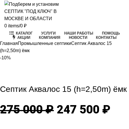
0
items
/
0
₽
КАТАЛОГ
УСЛУГИ
НАШИ РАБОТЫ
ПОМОЩЬ
АКЦИИ
КОМПАНИЯ
НОВОСТИ
КОНТАКТЫ
Главная
Промышленные септики
Септик Аквалос 15
(h=2,50m) ёмк
-10%
-10%
Click to enlarge
Септик Аквалос 15 (h=2,50m) ёмк
Первоначаль
Те
275 000
₽
247 500
₽
цена
цен