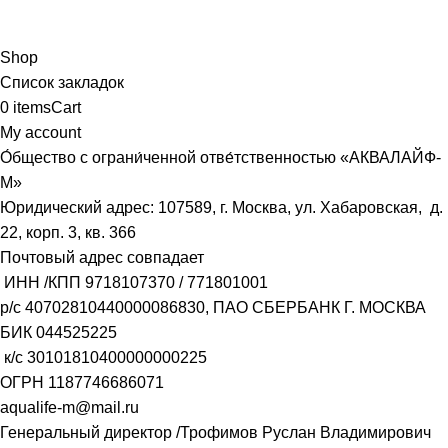
Shop
Список закладок
0
items
Cart
My account
О́бщество с ограни́ченной отве́тственностью «АКВАЛАЙФ-
М»
Юридический адрес: 107589, г. Москва, ул. Хабаровская, д.
22, корп. 3, кв. 366
Почтовый адрес совпадает
ИНН /КПП
9718107370
/
771801001
р/с
40702810440000086830
, ПАО СБЕРБАНК Г. МОСКВА
БИК
044525225
к/с
30101810400000000225
ОГРН
1187746686071
aqualife-m@mail.ru
Генеральный директор /Трофимов Руслан Владимирович