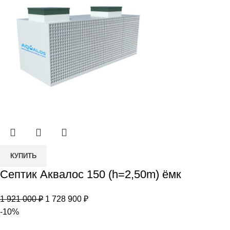
Количество
КУПИТЬ
товара
Септик Аквалос 150 (h=2,50m) ёмк
Септик
Аквалос
Первоначальная
Текущая
1 921 000
₽
1 728 900
₽
150
цена
цена:
-10%
(h=2,50m)
составляла
1
ёмк