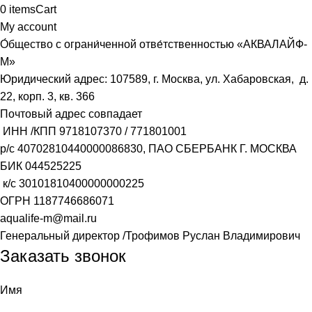
0
items
Cart
My account
О́бщество с ограни́ченной отве́тственностью «АКВАЛАЙФ-
М»
Юридический адрес: 107589, г. Москва, ул. Хабаровская, д.
22, корп. 3, кв. 366
Почтовый адрес совпадает
ИНН /КПП
9718107370
/
771801001
р/с
40702810440000086830
, ПАО СБЕРБАНК Г. МОСКВА
БИК
044525225
к/с
30101810400000000225
ОГРН
1187746686071
aqualife-m@mail.ru
Генеральный директор /Трофимов Руслан Владимирович
Заказать звонок
Имя