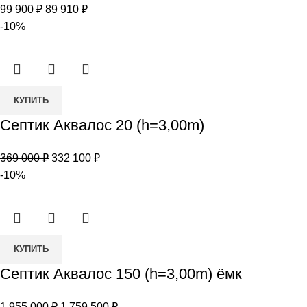
Первоначальная
Текущая
99 900
₽
89 910
₽
3
цена
цена:
-10%
ёмк
составляла
89
99
910 ₽.
900 ₽.
Количество
КУПИТЬ
товара
Септик Аквалос 20 (h=3,00m)
Септик
Аквалос
Первоначальная
Текущая
369 000
₽
332 100
₽
20
цена
цена:
-10%
(h=3,00m)
составляла
332
369
100 ₽.
000 ₽.
Количество
КУПИТЬ
товара
Септик Аквалос 150 (h=3,00m) ёмк
Септик
Аквалос
Первоначальная
Текущая
1 955 000
₽
1 759 500
₽