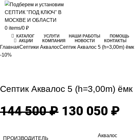
0
items
/
0
₽
КАТАЛОГ
УСЛУГИ
НАШИ РАБОТЫ
ПОМОЩЬ
АКЦИИ
КОМПАНИЯ
НОВОСТИ
КОНТАКТЫ
Главная
Септики Аквалос
Септик Аквалос 5 (h=3,00m) ёмк
-10%
-10%
Click to enlarge
Септик Аквалос 5 (h=3,00m) ёмк
Первоначаль
Те
144 500
₽
130 050
₽
цена
цен
Аквалос
ПРОИЗВОДИТЕЛЬ