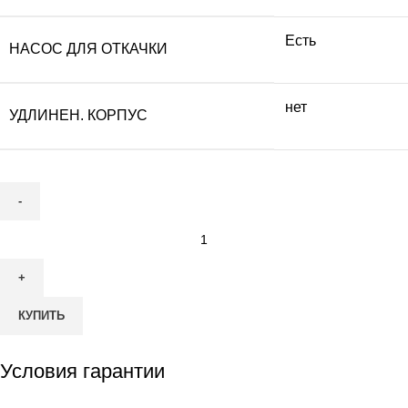
Есть
НАСОС ДЛЯ ОТКАЧКИ
нет
УДЛИНЕН. КОРПУС
Количество
товара
Септик
Аквалос
КУПИТЬ
5
(h=3,00m)
ёмк
Условия гарантии