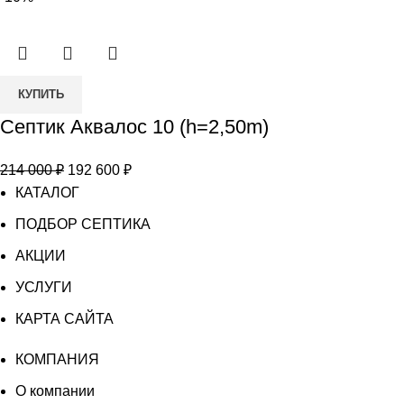
(h=2,50m)
составляла
192
ёмк
214
600 ₽.
000 ₽.
Количество
КУПИТЬ
товара
Септик Аквалос 10 (h=2,50m)
Септик
Аквалос
Первоначальная
Текущая
214 000
₽
192 600
₽
10
цена
цена:
КАТАЛОГ
(h=2,50m)
составляла
192
ПОДБОР СЕПТИКА
214
600 ₽.
АКЦИИ
000 ₽.
УСЛУГИ
КАРТА САЙТА
КОМПАНИЯ
О компании