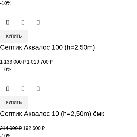
цена
цена:
-10%
(h=3,00m)
составляла
270
300
000 ₽.
000 ₽.
Количество
КУПИТЬ
товара
Септик Аквалос 100 (h=2,50m)
Септик
Аквалос
Первоначальная
Текущая
1 133 000
₽
1 019 700
₽
100
цена
цена:
-10%
(h=2,50m)
составляла
1
1
019
133
700 ₽.
Количество
000 ₽.
КУПИТЬ
товара
Септик Аквалос 10 (h=2,50m) ёмк
Септик
Аквалос
Первоначальная
Текущая
214 000
₽
192 600
₽
10
цена
цена:
-10%