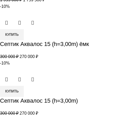
150
цена
цена:
-10%
(h=3,00m)
составляла
1
ёмк
1
759
955
500 ₽.
Количество
000 ₽.
КУПИТЬ
товара
Септик Аквалос 15 (h=3,00m) ёмк
Септик
Аквалос
Первоначальная
Текущая
300 000
₽
270 000
₽
15
цена
цена:
-10%
(h=3,00m)
составляла
270
ёмк
300
000 ₽.
000 ₽.
Количество
КУПИТЬ
товара
Септик Аквалос 15 (h=3,00m)
Септик
Аквалос
Первоначальная
Текущая
300 000
₽
270 000
₽
15