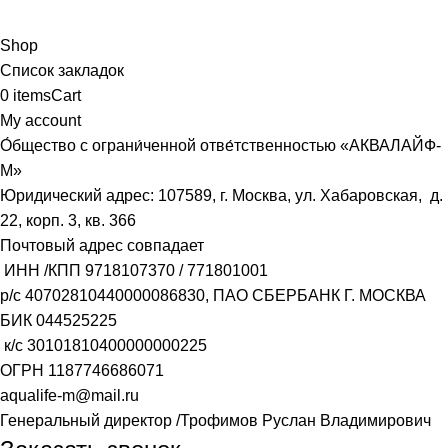
Shop
Список закладок
0
items
Cart
My account
О́бщество с ограни́ченной отве́тственностью «АКВАЛАЙФ-
М»
Юридический адрес: 107589, г. Москва, ул. Хабаровская, д.
22, корп. 3, кв. 366
Почтовый адрес совпадает
ИНН /КПП
9718107370
/
771801001
р/с
40702810440000086830
, ПАО СБЕРБАНК Г. МОСКВА
БИК
044525225
к/с
30101810400000000225
ОГРН
1187746686071
aqualife-m@mail.ru
Генеральный директор /Трофимов Руслан Владимирович