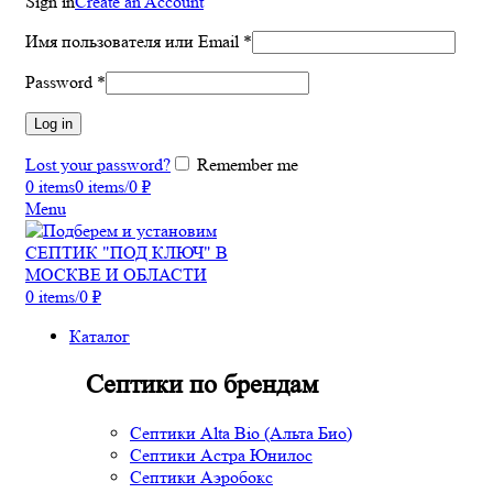
Sign in
Create an Account
Имя пользователя или Email
*
Password
*
Log in
Lost your password?
Remember me
0
items
0
items
/
0
₽
Menu
0
items
/
0
₽
Каталог
Септики по брендам
Септики Alta Bio (Альта Био)
Септики Астра Юнилос
Септики Аэробокс