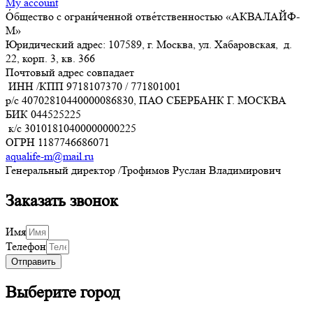
My account
О́бщество с ограни́ченной отве́тственностью «АКВАЛАЙФ-
М»
Юридический адрес: 107589, г. Москва, ул. Хабаровская, д.
22, корп. 3, кв. 366
Почтовый адрес совпадает
ИНН /КПП
9718107370
/
771801001
р/с
40702810440000086830
, ПАО СБЕРБАНК Г. МОСКВА
БИК
044525225
к/с
30101810400000000225
ОГРН
1187746686071
aqualife-m@mail.ru
Генеральный директор /Трофимов Руслан Владимирович
Заказать звонок
Имя
Телефон
Отправить
Выберите город