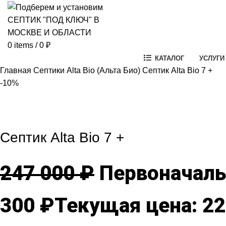
0
items
/
0
₽
КАТАЛОГ
УСЛУГИ
Главная
Септики Alta Bio (Альта Био)
Септик Alta Bio 7 +
-10%
-10%
Click to enlarg
Септик Alta Bio 7 +
247 000
₽
Первоначальн
300
₽
Текущая цена: 22