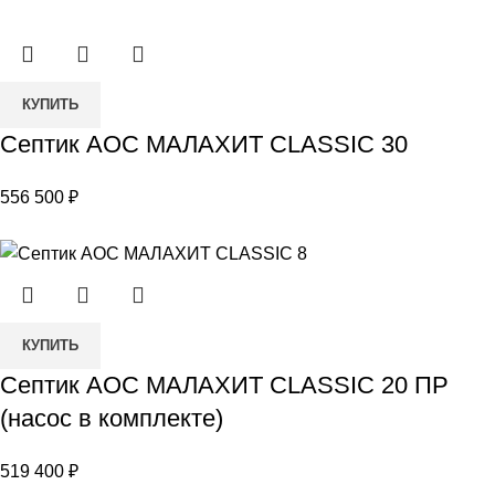
ПР(насос
в
комплекте)
Количество
КУПИТЬ
товара
Септик АОС МАЛАХИТ CLASSIC 30
Септик
АОС
556 500
₽
МАЛАХИТ
CLASSIC
30
Количество
КУПИТЬ
товара
Септик АОС МАЛАХИТ CLASSIC 20 ПР
Септик
(насос в комплекте)
АОС
МАЛАХИТ
519 400
₽
CLASSIC