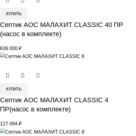
в
Количество
комплекте)
КУПИТЬ
товара
Септик АОС МАЛАХИТ CLASSIC 40 ПР
Септик
(насос в комплекте)
АОС
МАЛАХИТ
636 000
₽
CLASSIC
40
ПР
(насос
в
Количество
комплекте)
КУПИТЬ
товара
Септик АОС МАЛАХИТ CLASSIC 4
Септик
ПР(насос в комплекте)
АОС
МАЛАХИТ
127 094
₽
CLASSIC
4