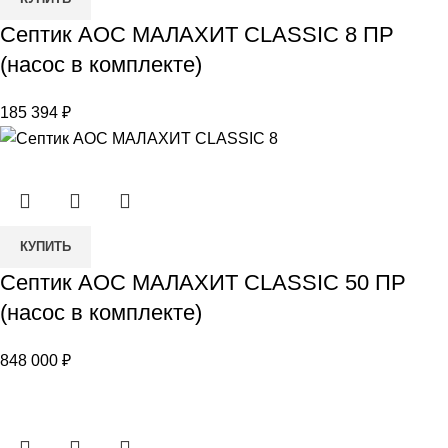
товара
Септик АОС МАЛАХИТ CLASSIC 8 ПР
Септик
(насос в комплекте)
АОС
МАЛАХИТ
185 394
₽
CLASSIC
8
ПР
(насос
в
Количество
комплекте)
КУПИТЬ
товара
Септик АОС МАЛАХИТ CLASSIC 50 ПР
Септик
(насос в комплекте)
АОС
МАЛАХИТ
848 000
₽
CLASSIC
50
ПР
(насос