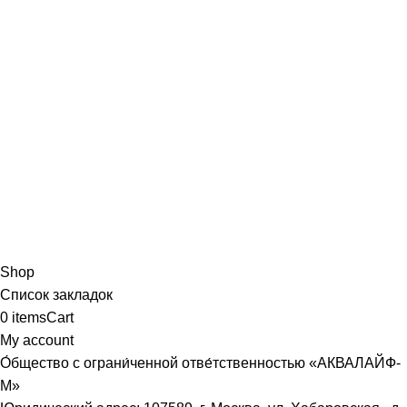
Shop
Список закладок
0
items
Cart
My account
О́бщество с ограни́ченной отве́тственностью «АКВАЛАЙФ-
М»