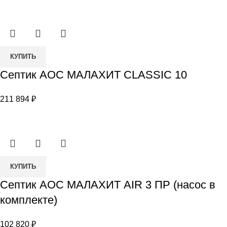
20
ПР
(насос
в
Количество
комплекте)
КУПИТЬ
товара
Септик АОС МАЛАХИТ CLASSIC 10
Септик
АОС
211 894
₽
МАЛАХИТ
CLASSIC
10
Количество
КУПИТЬ
товара
Септик АОС МАЛАХИТ AIR 3 ПР (насос в
Септик
комплекте)
АОС
МАЛАХИТ
102 820
₽
AIR