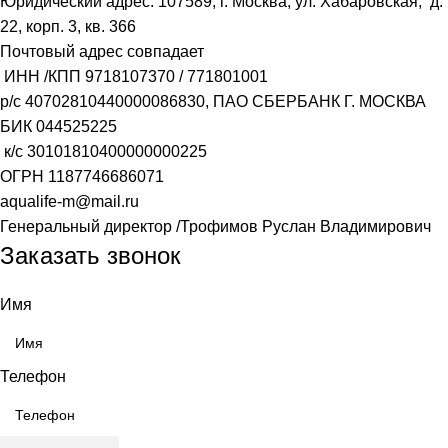
Юридический адрес: 107589, г. Москва, ул. Хабаровская, д.
22, корп. 3, кв. 366
Почтовый адрес совпадает
ИНН /КПП
9718107370
/
771801001
р/с
40702810440000086830
, ПАО СБЕРБАНК Г. МОСКВА
БИК
044525225
к/с
30101810400000000225
ОГРН
1187746686071
aqualife-m@mail.ru
Генеральный директор /Трофимов Руслан Владимирович
Заказать звонок
Имя
Телефон