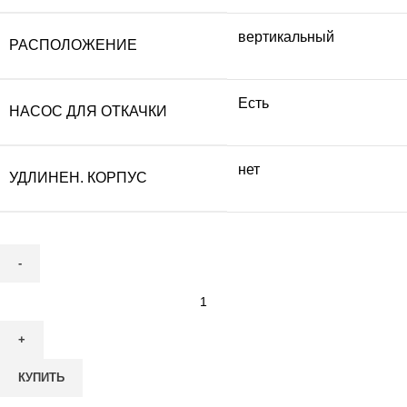
вертикальный
РАСПОЛОЖЕНИЕ
Есть
НАСОС ДЛЯ ОТКАЧКИ
нет
УДЛИНЕН. КОРПУС
Количество
товара
Септик
АОС
КУПИТЬ
МАЛАХИТ
NERO