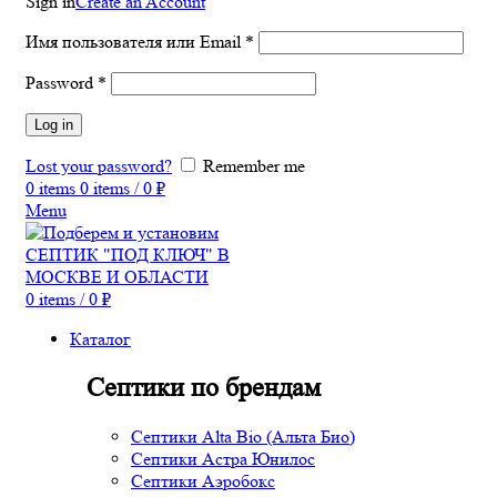
Sign in
Create an Account
Имя пользователя или Email
*
Password
*
Log in
Lost your password?
Remember me
0
items
0
items
/
0
₽
Menu
0
items
/
0
₽
Каталог
Септики по брендам
Септики Alta Bio (Альта Био)
Септики Астра Юнилос
Септики Аэробокс