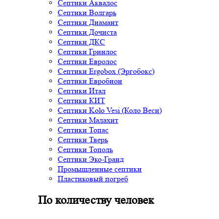
Септики Аквалос
Септики Волгарь
Септики Диамант
Септики Дочиста
Септики ДКС
Септики Гринлос
Септики Евролос
Септики Ergobox (Эргобокс)
Септики Евробион
Септики Итал
Септики КИТ
Септики Kolo Vesi (Коло Веси)
Септики Малахит
Септики Топас
Септики Тверь
Септики Тополь
Септики Эко-Гранд
Промышленные септики
Пластиковый погреб
По количеству человек