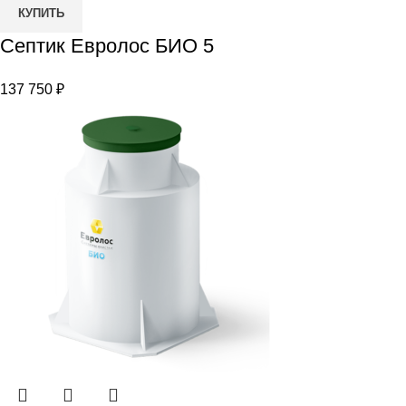
Количество
КУПИТЬ
товара
Септик Евролос БИО 5
Септик
Евролос
137 750
₽
БИО
5