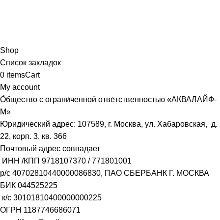
Shop
Список закладок
0
items
Cart
My account
О́бщество с ограни́ченной отве́тственностью «АКВАЛАЙФ-
М»
Юридический адрес: 107589, г. Москва, ул. Хабаровская, д.
22, корп. 3, кв. 366
Почтовый адрес совпадает
ИНН /КПП
9718107370
/
771801001
р/с
40702810440000086830
, ПАО СБЕРБАНК Г. МОСКВА
БИК
044525225
к/с
30101810400000000225
ОГРН
1187746686071