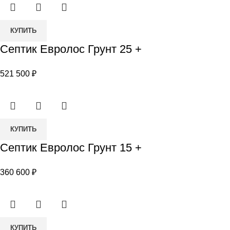
Количество
КУПИТЬ
товара
Септик Евролос Грунт 25 +
Септик
Евролос
521 500
₽
Грунт
25
+
Количество
КУПИТЬ
товара
Септик Евролос Грунт 15 +
Септик
Евролос
360 600
₽
Грунт
15
+
Количество
КУПИТЬ