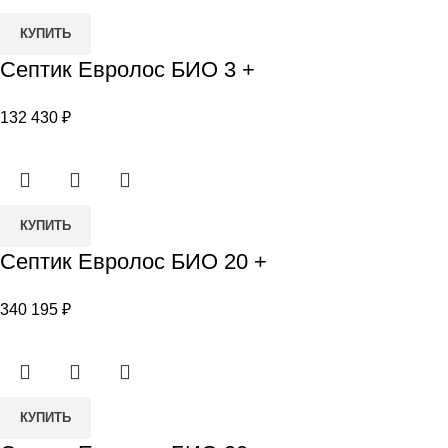
Количество
КУПИТЬ
товара
Септик Евролос БИО 3 +
Септик
Евролос
132 430
₽
БИО
3
+
Количество
КУПИТЬ
товара
Септик Евролос БИО 20 +
Септик
Евролос
340 195
₽
БИО
20
+
Количество
КУПИТЬ
товара