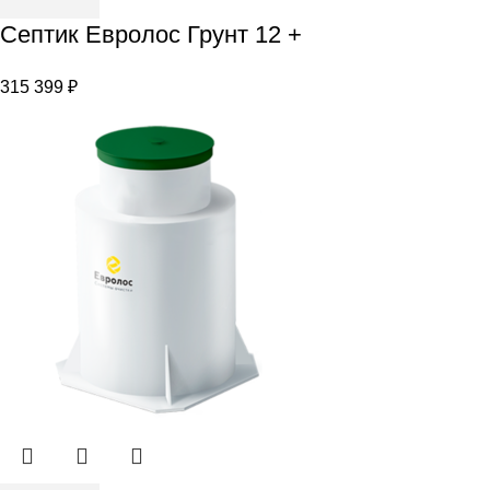
товара
Септик Евролос Грунт 12 +
Септик
Евролос
315 399
₽
Грунт
12
+