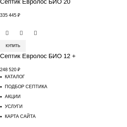
Септик Евролос БИО 20
Септик
Евролос
335 445
₽
БИО
20
Количество
КУПИТЬ
товара
Септик Евролос БИО 12 +
Септик
Евролос
248 520
₽
БИО
КАТАЛОГ
12
+
ПОДБОР СЕПТИКА
АКЦИИ
УСЛУГИ
КАРТА САЙТА