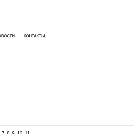
ОВОСТИ
КОНТАКТЫ
,
7
,
8
,
9
,
10
,
11