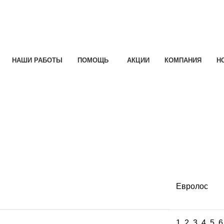
НАШИ РАБОТЫ
ПОМОЩЬ
АКЦИИ
КОМПАНИЯ
Н
e
Евролос
1
,
2
,
3
,
4
,
5
,
6