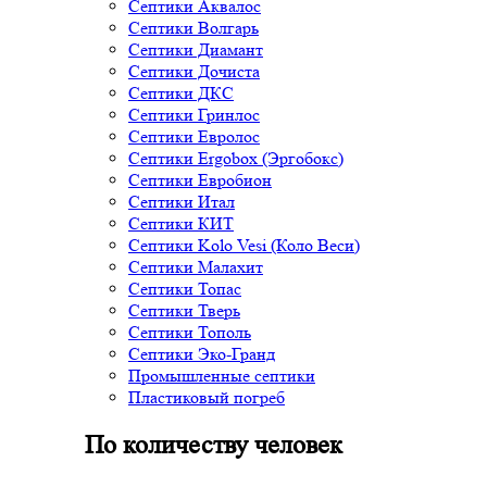
Септики Аквалос
Септики Волгарь
Септики Диамант
Септики Дочиста
Септики ДКС
Септики Гринлос
Септики Евролос
Септики Ergobox (Эргобокс)
Септики Евробион
Септики Итал
Септики КИТ
Септики Kolo Vesi (Коло Веси)
Септики Малахит
Септики Топас
Септики Тверь
Септики Тополь
Септики Эко-Гранд
Промышленные септики
Пластиковый погреб
По количеству человек