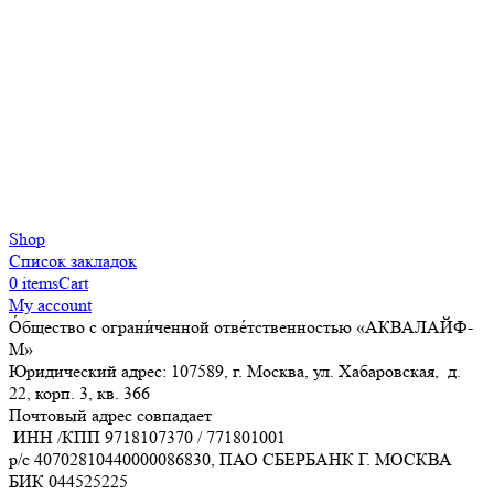
Shop
Список закладок
0
items
Cart
My account
О́бщество с ограни́ченной отве́тственностью «АКВАЛАЙФ-
М»
Юридический адрес: 107589, г. Москва, ул. Хабаровская, д.
22, корп. 3, кв. 366
Почтовый адрес совпадает
ИНН /КПП
9718107370
/
771801001
р/с
40702810440000086830
, ПАО СБЕРБАНК Г. МОСКВА
БИК
044525225