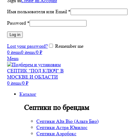
Sign in
Create an Account
Имя пользователя или Email
*
Password
*
Log in
Lost your password?
Remember me
0
items
0
items
/
0
₽
Menu
0
items
/
0
₽
Каталог
Септики по брендам
Септики Alta Bio (Альта Био)
Септики Астра Юнилос
Септики Аэробокс