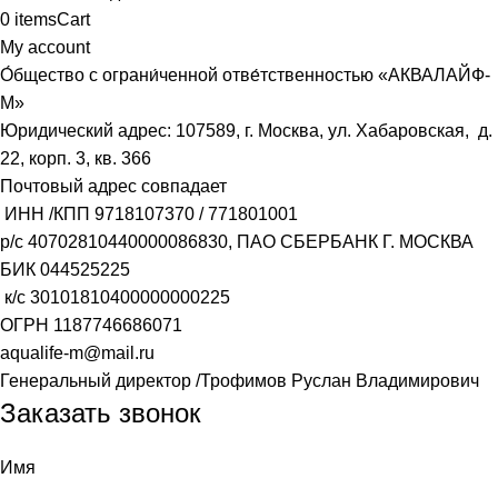
0
items
Cart
My account
О́бщество с ограни́ченной отве́тственностью «АКВАЛАЙФ-
М»
Юридический адрес: 107589, г. Москва, ул. Хабаровская, д.
22, корп. 3, кв. 366
Почтовый адрес совпадает
ИНН /КПП
9718107370
/
771801001
р/с
40702810440000086830
, ПАО СБЕРБАНК Г. МОСКВА
БИК
044525225
к/с
30101810400000000225
ОГРН
1187746686071
aqualife-m@mail.ru
Генеральный директор /Трофимов Руслан Владимирович
Заказать звонок
Имя