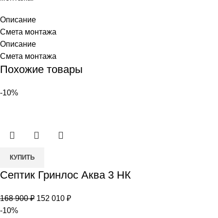
Описание
Смета монтажа
Описание
Смета монтажа
Похожие товары
-10%
Количество
КУПИТЬ
товара
Септик Гринлос Аква 3 НК
Септик
Гринлос
Первоначальная
Текущая
168 900
₽
152 010
₽
Аква
цена
цена:
-10%
3