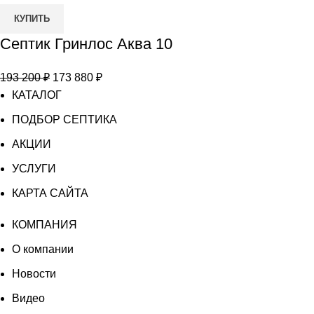
Количество
КУПИТЬ
товара
Септик Гринлос Аква 10
Септик
Гринлос
Первоначальная
Текущая
193 200
₽
173 880
₽
Аква
цена
цена:
КАТАЛОГ
10
составляла
173
ПОДБОР СЕПТИКА
193
880 ₽.
АКЦИИ
200 ₽.
УСЛУГИ
КАРТА САЙТА
КОМПАНИЯ
О компании
Новости
Видео