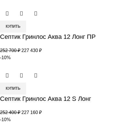
составляла
152
НК
168
010 ₽.
900 ₽.
Количество
КУПИТЬ
товара
Септик Гринлос Аква 12 Лонг ПР
Септик
Гринлос
Первоначальная
Текущая
252 700
₽
227 430
₽
Аква
цена
цена:
-10%
12
составляла
227
Лонг
252
430 ₽.
ПР
700 ₽.
Количество
КУПИТЬ
товара
Септик Гринлос Аква 12 S Лонг
Септик
Гринлос
Первоначальная
Текущая
252 400
₽
227 160
₽
Аква
цена
цена:
-10%
12
составляла
227