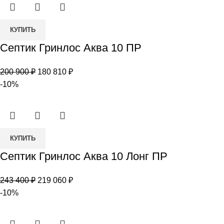
Количество
КУПИТЬ
товара
Септик Гринлос Аква 10 ПР
Септик
Гринлос
Первоначальная
Текущая
200 900
₽
180 810
₽
Аква
цена
цена:
-10%
10
составляла
180
ПР
200
810 ₽.
900 ₽.
Количество
КУПИТЬ
товара
Септик Гринлос Аква 10 Лонг ПР
Септик
Гринлос
Первоначальная
Текущая
243 400
₽
219 060
₽
Аква
цена
цена:
-10%
10
составляла
219
Лонг
243
060 ₽.
ПР