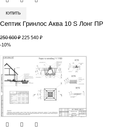
400 ₽.
Количество
КУПИТЬ
товара
Септик Гринлос Аква 10 S Лонг ПР
Септик
Гринлос
Первоначальная
Текущая
250 600
₽
225 540
₽
Аква
цена
цена:
-10%
10
составляла
225
S
250
540 ₽.
Лонг
600 ₽.
ПР