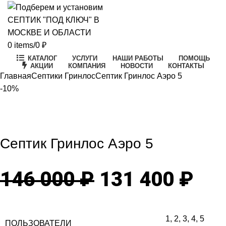
0
items
/
0
₽
КАТАЛОГ
УСЛУГИ
НАШИ РАБОТЫ
ПОМОЩЬ
АКЦИИ
КОМПАНИЯ
НОВОСТИ
КОНТАКТЫ
Главная
Септики Гринлос
Септик Гринлос Аэро 5
-10%
-10%
Click to enlarge
Септик Гринлос Аэро 5
Первоначаль
Те
146 000
₽
131 400
₽
цена
цен
1
,
2
,
3
,
4
,
5
ПОЛЬЗОВАТЕЛИ