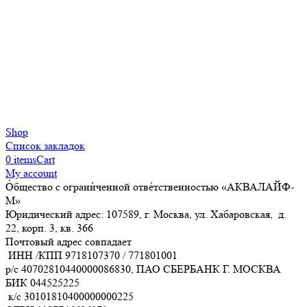
Shop
Список закладок
0
items
Cart
My account
О́бщество с ограни́ченной отве́тственностью «АКВАЛАЙФ-
М»
Юридический адрес: 107589, г. Москва, ул. Хабаровская, д.
22, корп. 3, кв. 366
Почтовый адрес совпадает
ИНН /КПП
9718107370
/
771801001
р/с
40702810440000086830
, ПАО СБЕРБАНК Г. МОСКВА
БИК
044525225
к/с
30101810400000000225