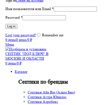
Sign in
Create an Account
Имя пользователя или Email
*
Password
*
Log in
Lost your password?
Remember me
0
items
0
items
/
0
₽
Menu
0
items
/
0
₽
Каталог
Септики по брендам
Септики Alta Bio (Альта Био)
Септики Астра Юнилос
Септики Аэробокс