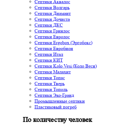
Септики Аквалос
Септики Волгарь
Септики Диамант
Септики Дочиста
Септики ДКС
Септики Гринлос
Септики Евролос
Септики Ergobox (Эргобокс)
Септики Евробион
Септики Итал
Септики КИТ
Септики Kolo Vesi (Коло Веси)
Септики Малахит
Септики Топас
Септики Тверь
Септики Тополь
Септики Эко-Гранд
Промышленные септики
Пластиковый погреб
По количеству человек