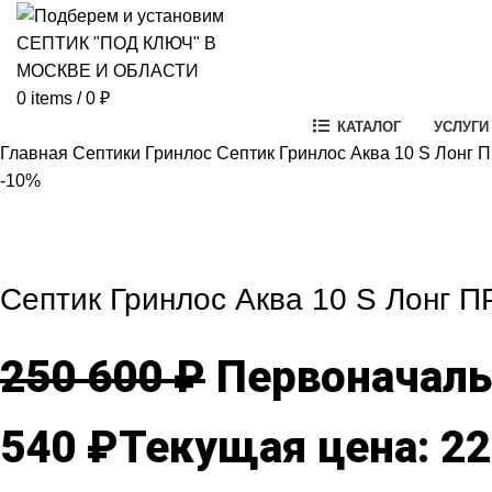
0
items
/
0
₽
КАТАЛОГ
УСЛУГИ
Главная
Септики Гринлос
Септик Гринлос Аква 10 S Лонг 
-10%
-10%
Click to enlarg
Септик Гринлос Аква 10 S Лонг П
250 600
₽
Первоначальн
540
₽
Текущая цена: 22